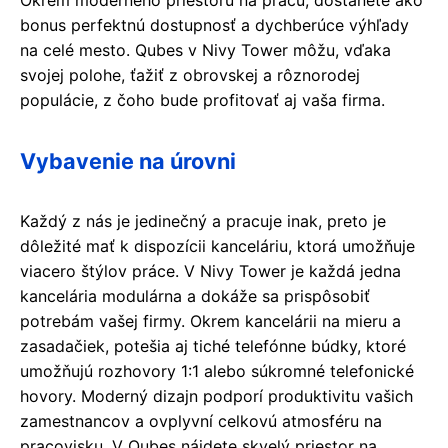
bonus perfektnú dostupnosť a dychberúce výhľady
na celé mesto. Qubes v Nivy Tower môžu, vďaka
svojej polohe, ťažiť z obrovskej a rôznorodej
populácie, z čoho bude profitovať aj vaša firma.
Vybavenie na úrovni
Každý z nás je jedinečný a pracuje inak, preto je
dôležité mať k dispozícii kanceláriu, ktorá umožňuje
viacero štýlov práce. V Nivy Tower je každá jedna
kancelária modulárna a dokáže sa prispôsobiť
potrebám vašej firmy. Okrem kancelárii na mieru a
zasadačiek, potešia aj tiché telefónne búdky, ktoré
umožňujú rozhovory 1:1 alebo súkromné ​telefonické
hovory. Moderný dizajn podporí produktivitu vašich
zamestnancov a ovplyvní celkovú atmosféru na
pracovisku. V Qubes nájdete skvelý priestor na