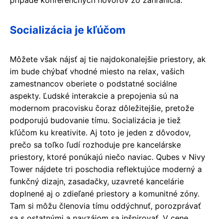
Socializácia je kľúčom
Môžete však nájsť aj tie najdokonalejšie priestory, ak
im bude chýbať vhodné miesto na relax, vašich
zamestnancov oberiete o podstatné sociálne
aspekty. Ľudské interakcie a prepojenia sú na
modernom pracovisku čoraz dôležitejšie, pretože
podporujú budovanie tímu. Socializácia je tiež
kľúčom ku kreativite. Aj toto je jeden z dôvodov,
prečo sa toľko ľudí rozhoduje pre kancelárske
priestory, ktoré ponúkajú niečo naviac. Qubes v Nivy
Tower nájdete tri poschodia reflektujúce moderný a
funkčný dizajn, zasadačky, uzavreté kancelárie
doplnené aj o zdieľané priestory a komunitné zóny.
Tam si môžu členovia tímu oddýchnuť, porozprávať
sa s ostatnými a navzájom sa inšpirovať. V cene