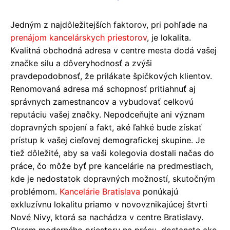
Jedným z najdôležitejších faktorov, pri pohľade na
prenájom kancelárskych priestorov
, je lokalita.
Kvalitná obchodná adresa v centre mesta dodá vašej
značke silu a dôveryhodnosť a zvýši
pravdepodobnosť, že prilákate špičkových klientov.
Renomovaná adresa má schopnosť pritiahnuť aj
správnych zamestnancov a vybudovať celkovú
reputáciu vašej značky. Nepodceňujte ani význam
dopravných spojení a fakt, aké ľahké bude získať
prístup k vašej cieľovej demografickej skupine. Je
tiež dôležité, aby sa vaši kolegovia dostali načas do
práce, čo môže byť pre kancelárie na predmestiach,
kde je nedostatok dopravných možností, skutočným
problémom.
Kancelárie Bratislava
ponúkajú
exkluzívnu lokalitu priamo v novovznikajúcej štvrti
Nové Nivy, ktorá sa nachádza v centre Bratislavy.
Okrem moderného priestoru na prácu, dostanete ako