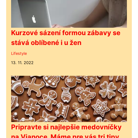
Kurzové sázení formou zábavy se
stává oblíbené i u žen
Lifestyle
13. 11. 2022
Pripravte si najlepšie medovníčky
na Vianoce. Máme pre vás tri tipy