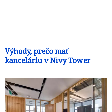
Výhody, prečo mať
kanceláriu v Nivy Tower