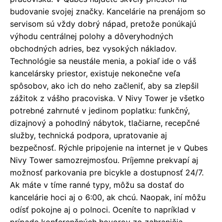
budovanie svojej značky. Kancelárie na prenájom so
servisom sú vždy dobrý nápad, pretože ponúkajú
výhodu centrálnej polohy a dôveryhodných
obchodných adries, bez vysokých nákladov.
Technológie sa neustále menia, a pokiaľ ide o váš
kancelársky priestor, existuje nekonečne veľa
spôsobov, ako ich do neho začleniť, aby sa zlepšil
zážitok z vášho pracoviska. V Nivy Tower je všetko
potrebné zahrnuté v jedinom poplatku: funkčný,
dizajnový a pohodlný nábytok, tlačiarne, recepčné
služby, technická podpora, upratovanie aj
bezpečnosť. Rýchle pripojenie na internet je v Qubes
Nivy Tower samozrejmosťou. Príjemne prekvapí aj
možnosť parkovania pre bicykle a dostupnosť 24/7.
Ak máte v tíme ranné typy, môžu sa dostať do
kancelárie hoci aj o 6:00, ak chcú. Naopak, iní môžu
odísť pokojne aj o polnoci. Oceníte to napríklad v
prípade konferenčných hovorov zo zahraničia.