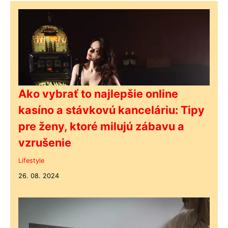
Ako vybrať to najlepšie online
kasíno a stávkovú kanceláriu: Tipy
pre ženy, ktoré milujú zábavu a
vzrušenie
Lifestyle
26. 08. 2024