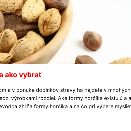
 a ako vybrať
álom a v ponuke doplnkov stravy ho nájdete v mnohých
dzi výrobkami rozdiel. Aké formy horčíka existujú a 
evodca zhŕňa formy horčíka a na čo pri výbere myslieť