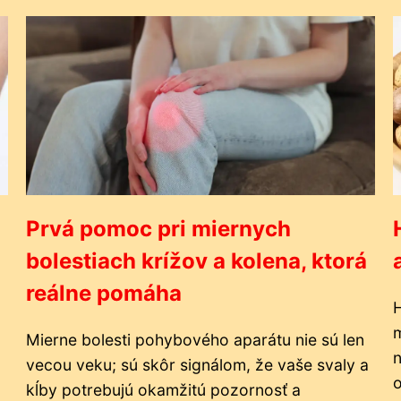
Prvá pomoc pri miernych
bolestiach krížov a kolena, ktorá
reálne pomáha
H
m
Mierne bolesti pohybového aparátu nie sú len
n
vecou veku; sú skôr signálom, že vaše svaly a
o
kĺby potrebujú okamžitú pozornosť a