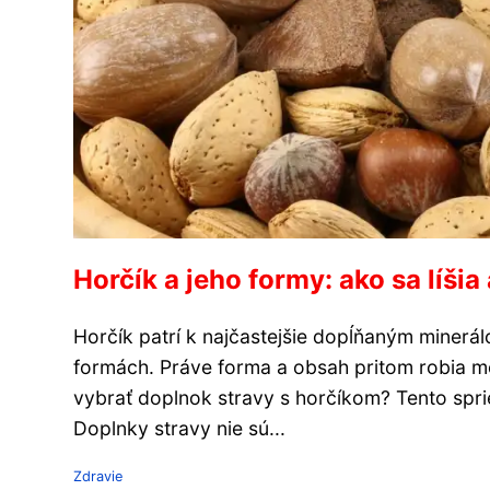
Horčík a jeho formy: ako sa líšia
Horčík patrí k najčastejšie dopĺňaným miner
formách. Práve forma a obsah pritom robia me
vybrať doplnok stravy s horčíkom? Tento spri
Doplnky stravy nie sú...
Zdravie