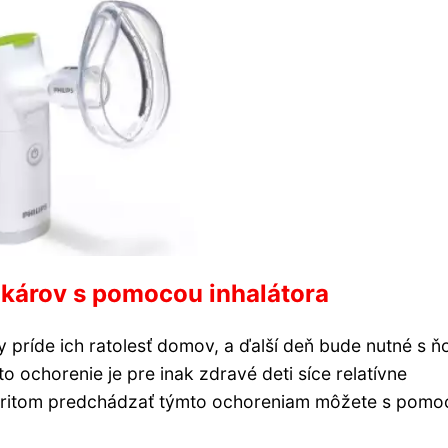
ôlkárov s pomocou inhalátora
 príde ich ratolesť domov, a ďalší deň bude nutné s ň
o ochorenie je pre inak zdravé deti síce relatívne
. Pritom predchádzať týmto ochoreniam môžete s pom