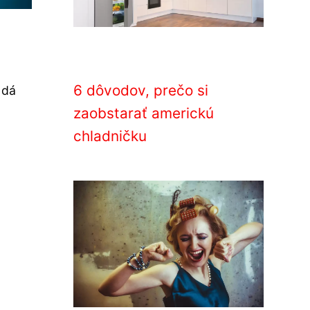
6 dôvodov, prečo si
 dá
zaobstarať americkú
chladničku