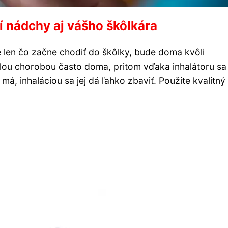
í nádchy aj vášho škôlkára
 len čo začne chodiť do škôlky, bude doma kvôli
ilou chorobou často doma, pritom vďaka inhalátoru sa
á, inhaláciou sa jej dá ľahko zbaviť. Použite kvalitný