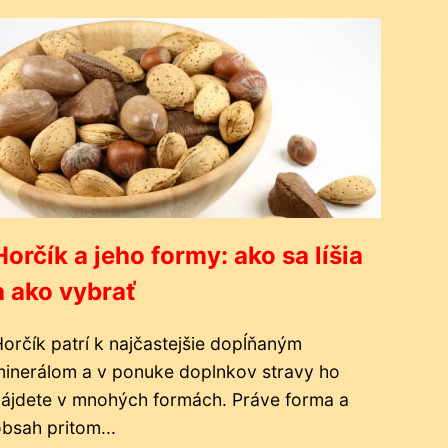
Horčík a jeho formy: ako sa líšia
a ako vybrať
orčík patrí k najčastejšie dopĺňaným
inerálom a v ponuke doplnkov stravy ho
ájdete v mnohých formách. Práve forma a
bsah pritom...