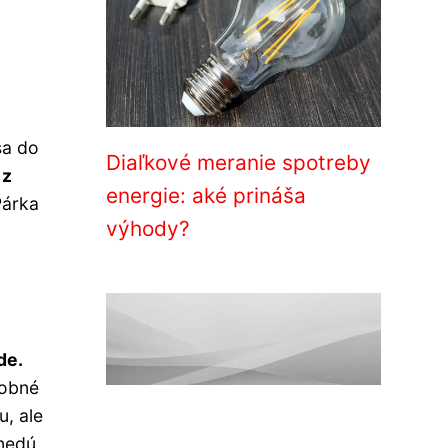
sa do
Diaľkové meranie spotreby
 z
energie: aké prináša
Párka
výhody?
de.
dobné
u, ale
nedú,