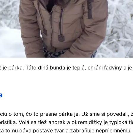
e párka. Táto dlhá bunda je teplá, chráni ľadviny a je
a
u o tom, čo to presne párka je. Už sme si povedali, ž
eristika. Volá sa tiež anorak a okrem dĺžky je typická t
a tomu dáva postave tvar a zabraňuje nepríjemnému