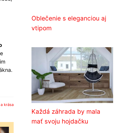
Oblečenie s eleganciou aj
vtipom
o
le
 im
lákna.
a krása
Každá záhrada by mala
mať svoju hojdačku