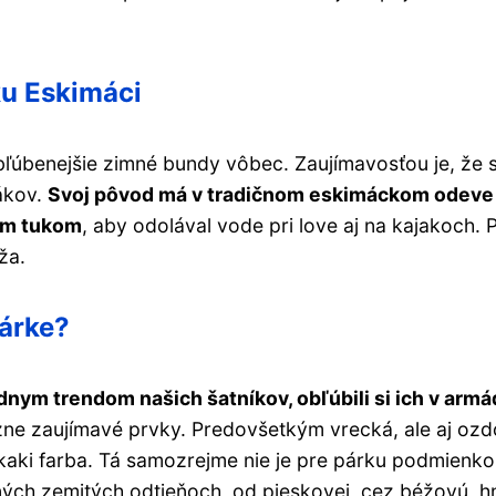
ku Eskimáci
obľúbenejšie zimné bundy vôbec. Zaujímavosťou je, že 
ákov.
Svoj pôvod má v tradičnom eskimáckom odeve
bím tukom
, aby odolával vode pri love aj na kajakoch. 
ža.
párke?
dnym trendom našich šatníkov, obľúbili si ich v armá
rôzne zaujímavé prvky. Predovšetkým vrecká, ale aj oz
kaki farba. Tá samozrejme nie je pre párku podmienko
ených zemitých odtieňoch, od pieskovej, cez béžovú, h