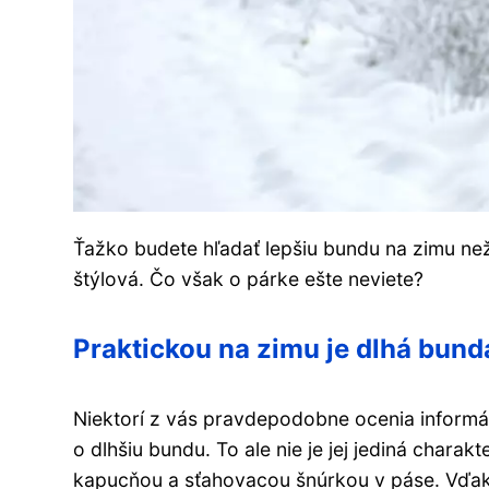
Ťažko budete hľadať lepšiu bundu na zimu než j
štýlová. Čo však o párke ešte neviete?
Praktickou na zimu je dlhá bund
Niektorí z vás pravdepodobne ocenia informáci
o dlhšiu bundu. To ale nie je jej jediná charakt
kapucňou a sťahovacou šnúrkou v páse. Vďak