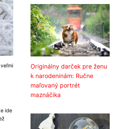
 veľmi
Originálny darček pre ženu
k narodeninám: Ručne
maľovaný portrét
maznáčika
e ide
iež