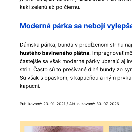
kaki zelenú až po čiernu.
Moderná párka sa nebojí vylepš
Dámska párka, bunda v predĺženom strihu najč
hustého bavlneného plátna
. Impregnovať môž
častejšie sa však moderné párky uberajú aj in
strih. Často sú to prešívané dlhé bundy zo syn
Sú však s opaskom, s kapucňou a iným prvkam
kapucni.
Publikované: 23. 01. 2021 / Aktualizované: 30. 07. 2026