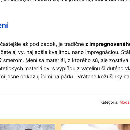
ení
astejšie až pod zadok, je tradične
z impregnovanéh
ete aj vy, najlepšie kvalitnou nano impregnáciou. Stá
ý smerom. Mení sa materiál, z ktorého sú, ale zostáva
tetických materiálov, s výplňou z vatelínu či dutého v
i jasne odkazujúcimi na párku. Vrátane kožušinky na
Kategória:
Móda 