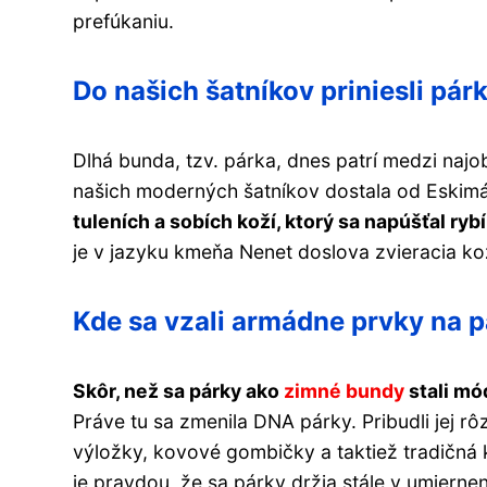
prefúkaniu.
Do našich šatníkov priniesli pár
Dlhá bunda, tzv. párka, dnes patrí medzi naj
našich moderných šatníkov dostala od Eskim
tuleních a sobích koží, ktorý sa napúšťal ry
je v jazyku kmeňa Nenet doslova zvieracia ko
Kde sa vzali armádne prvky na 
Skôr, než sa párky ako
zimné bundy
stali mó
Práve tu sa zmenila DNA párky. Pribudli jej 
výložky, kovové gombičky a taktiež tradičná 
je pravdou, že sa párky držia stále v umiern