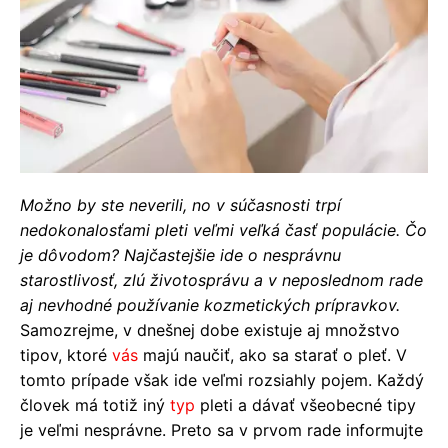
Možno by ste neverili, no v súčasnosti trpí
nedokonalosťami pleti veľmi veľká časť populácie. Čo
je dôvodom? Najčastejšie ide o nesprávnu
starostlivosť, zlú životosprávu a v neposlednom rade
aj nevhodné používanie kozmetických prípravkov.
Samozrejme, v dnešnej dobe existuje aj množstvo
tipov, ktoré
vás
majú naučiť, ako sa starať o pleť. V
tomto prípade však ide veľmi rozsiahly pojem. Každý
človek má totiž iný
typ
pleti a dávať všeobecné tipy
je veľmi nesprávne. Preto sa v prvom rade informujte