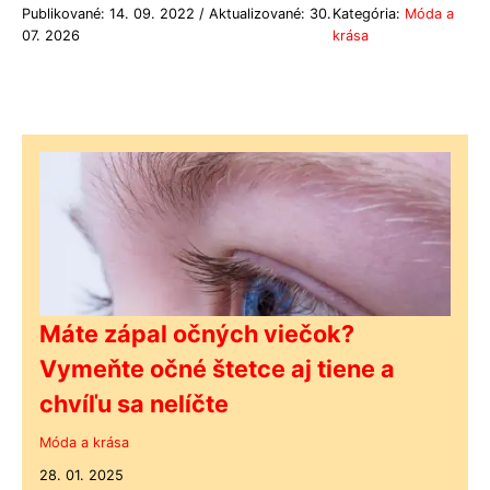
Publikované: 14. 09. 2022 / Aktualizované: 30.
Kategória:
Móda a
07. 2026
krása
Máte zápal očných viečok?
Vymeňte očné štetce aj tiene a
chvíľu sa nelíčte
Móda a krása
28. 01. 2025