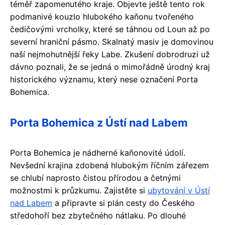
téměř zapomenutého kraje. Objevte ještě tento rok
podmanivé kouzlo hlubokého kaňonu tvořeného
čedičovými vrcholky, které se táhnou od Loun až po
severní hraniční pásmo. Skalnatý masiv je domovinou
naší nejmohutnější řeky Labe. Zkušení dobrodruzi už
dávno poznali, že se jedná o mimořádně úrodný kraj
historického významu, který nese označení Porta
Bohemica.
Porta Bohemica z Ústí nad Labem
Porta Bohemica je nádherné kaňonovité údolí.
Nevšední krajina zdobená hlubokým říčním zářezem
se chlubí naprosto čistou přírodou a četnými
možnostmi k průzkumu. Zajistěte si
ubytování v Ústí
nad Labem
a připravte si plán cesty do Českého
středohoří bez zbytečného nátlaku. Po dlouhé