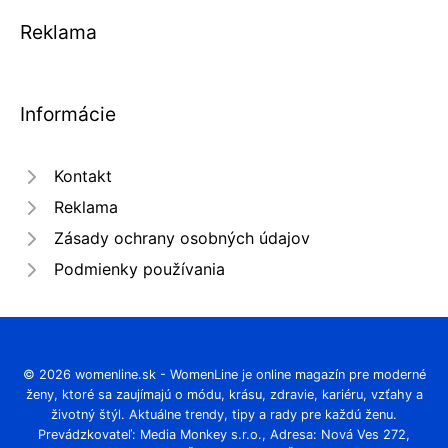
Reklama
Informácie
Kontakt
Reklama
Zásady ochrany osobných údajov
Podmienky používania
© 2026 womenline.sk - WomenLine je online magazín pre moderné
ženy, ktoré sa zaujímajú o módu, krásu, zdravie, kariéru, vzťahy a
životný štýl. Aktuálne trendy, tipy a rady pre každú ženu.
Prevádzkovateľ: Media Monkey s.r.o., Adresa: Nová Ves 272,