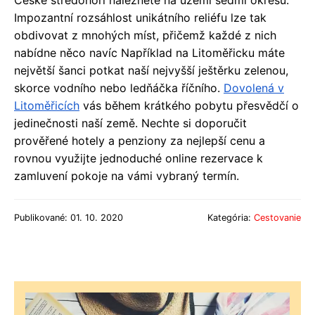
České středohoří naleznete na území sedmi okresů.
Impozantní rozsáhlost unikátního reliéfu lze tak
obdivovat z mnohých míst, přičemž každé z nich
nabídne něco navíc Například na Litoměřicku máte
největší šanci potkat naší nejvyšší ještěrku zelenou,
skorce vodního nebo ledňáčka říčního.
Dovolená v
Litoměřicích
vás během krátkého pobytu přesvědčí o
jedinečnosti naší země. Nechte si doporučit
prověřené hotely a penziony za nejlepší cenu a
rovnou využijte jednoduché online rezervace k
zamluvení pokoje na vámi vybraný termín.
Publikované: 01. 10. 2020
Kategória:
Cestovanie