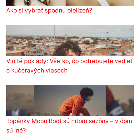
Ako si vybrať spodnú bielizeň?
Vlnité poklady: Všetko, čo potrebujete vedieť
o kučeravých vlasoch
Topánky Moon Boot sú hitom sezóny – v čom
sú iné?