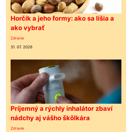
Horčík a jeho formy: ako sa líšia a
ako vybrať
Zdravie
31. 07. 2026
Príjemný a rýchly inhalátor zbaví
nádchy aj vášho škôlkára
Zdravie