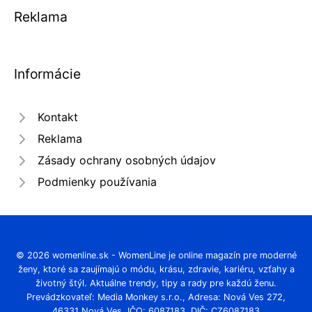
Reklama
Informácie
Kontakt
Reklama
Zásady ochrany osobných údajov
Podmienky používania
© 2026 womenline.sk - WomenLine je online magazín pre moderné
ženy, ktoré sa zaujímajú o módu, krásu, zdravie, kariéru, vzťahy a
životný štýl. Aktuálne trendy, tipy a rady pre každú ženu.
Prevádzkovateľ: Media Monkey s.r.o., Adresa: Nová Ves 272,
46331 Nová Ves, IČO: 6087183, DIČ: CZ6087183