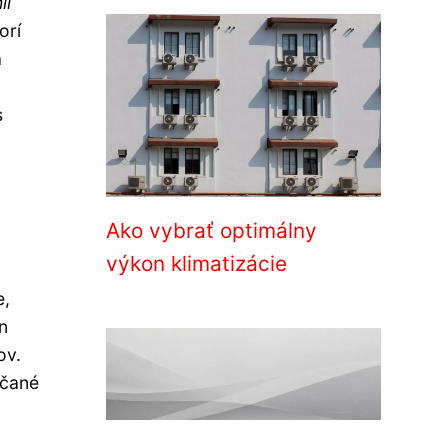
li
orí
a
s
Ako vybrať optimálny
výkon klimatizácie
e,
n
ov.
účané