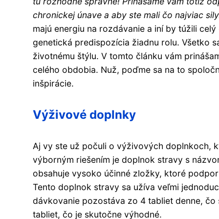
tu rozhodne správne! Prinášame vám totiž odpo
chronickej únave a aby ste mali čo najviac sily
majú energiu na rozdávanie a iní by túžili ce
genetická predispozícia žiadnu rolu. Všetko sa
životnému štýlu. V tomto článku vám prinášame 
celého obdobia. Nuž, poďme sa na to spoločne
inšpirácie.
Výživové doplnky
Aj vy ste už počuli o výživových doplnkoch, kt
výborným riešením je doplnok stravy s názv
obsahuje vysoko účinné zložky, ktoré podporuj
Tento doplnok stravy sa užíva veľmi jednod
dávkovanie pozostáva zo 4 tabliet denne, čo 
tabliet, čo je skutočne výhodné.