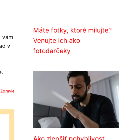
Máte fotky, ktoré milujte?
m vám
Venujte ich ako
lad v
fotodarčeky
e.
:
Zdravie
Ako zlepšiť pohyblivosť