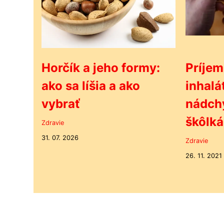
Horčík a jeho formy:
Príjem
ako sa líšia a ako
inhalá
vybrať
nádchy
škôlká
Zdravie
31. 07. 2026
Zdravie
26. 11. 2021