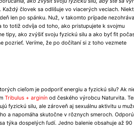
rúčania, ako zvýšiť svoju fyzickú silu, aby ste sa vyh
.
Každý človek sa odlišuje vo viacerých veciach. Niekt
lý deň len po spánku. Nuž, v takomto prípade nezohráv
 to totiž odvíja od toho, ako pristupujete k svojmu
tipy, ako zvýšiť svoju fyzickú silu a ako byť fit poča
 pozrieť. Veríme, že po dočítaní si z toho vezmete
orých cieľom je podporiť energiu a fyzickú silu? Ak ni
om
Tribulus + arginín
od českého výrobcu Naturvita. Te
ú fyzickú silu, ale zároveň aj sexuálnu aktivitu u muž
ucho a napomáha skutočne v rôznych smeroch. Odpor
sa týka dospelých ľudí. Jedno balenie obsahuje až 90