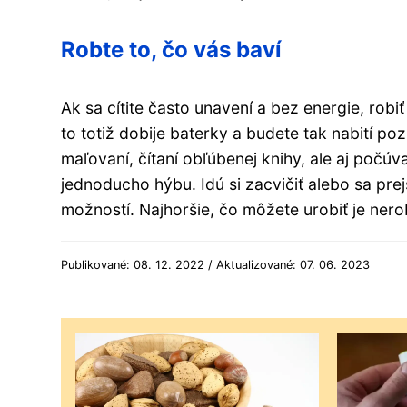
Robte to, čo vás baví
Ak sa cítite často unavení a bez energie, rob
to totiž dobije baterky a budete tak nabití po
maľovaní, čítaní obľúbenej knihy, ale aj počúva
jednoducho hýbu. Idú si zacvičiť alebo sa prej
možností. Najhoršie, čo môžete urobiť je ner
Publikované: 08. 12. 2022 / Aktualizované: 07. 06. 2023