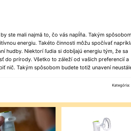
iť by ste mali najmä to, čo vás napĺňa. Takým spôsobo
zitívnou energiu. Takéto činnosti môžu spočívať naprík
ní hudby. Niektorí ľudia si dobíjajú energiu tým, že sa
sť do prírody. Všetko to záleží od vašich preferencií a
obiť nič. Takým spôsobom budete totiž unavení neustál
Kategória