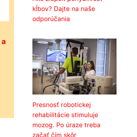
kĺbov? Dajte na naše
odporúčania
 a
Presnosť robotickej
rehabilitácie stimuluje
mozog. Po úraze treba
začať čím skôr