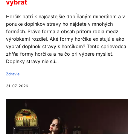
vybrať
Horčík patrí k najčastejšie dopĺňaným minerálom a v
ponuke doplnkov stravy ho nájdete v mnohých
formách. Práve forma a obsah pritom robia medzi
výrobkami rozdiel. Aké formy horčíka existujú a ako
vybrať doplnok stravy s horčíkom? Tento sprievodca
zhŕňa formy horčíka a na čo pri výbere myslieť.
Doplnky stravy nie sú...
Zdravie
31. 07. 2026