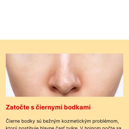
Zatočte s čiernymi bodkami
Čierne bodky sú bežným kozmetickým problémom,
ktorý postihuje hlavne časť tváre. V hojnom počte sa