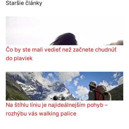
Staršie články
Čo by ste mali vedieť než začnete chudnúť
do plaviek
Na štíhlu líniu je najideálnejším pohyb –
rozhýbu vás walking palice