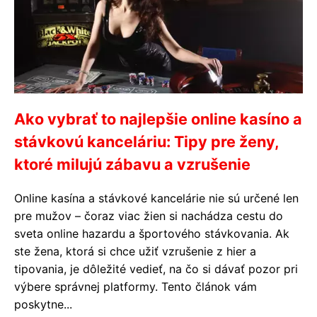
Ako vybrať to najlepšie online kasíno a
stávkovú kanceláriu: Tipy pre ženy,
ktoré milujú zábavu a vzrušenie
Online kasína a stávkové kancelárie nie sú určené len
pre mužov – čoraz viac žien si nachádza cestu do
sveta online hazardu a športového stávkovania. Ak
ste žena, ktorá si chce užiť vzrušenie z hier a
tipovania, je dôležité vedieť, na čo si dávať pozor pri
výbere správnej platformy. Tento článok vám
poskytne...