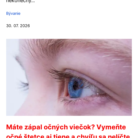
nekonečný...
Bývanie
30. 07. 2026
Máte zápal očných viečok? Vymeňte
očné štetce aj tiene a chvíľu sa nelíčte