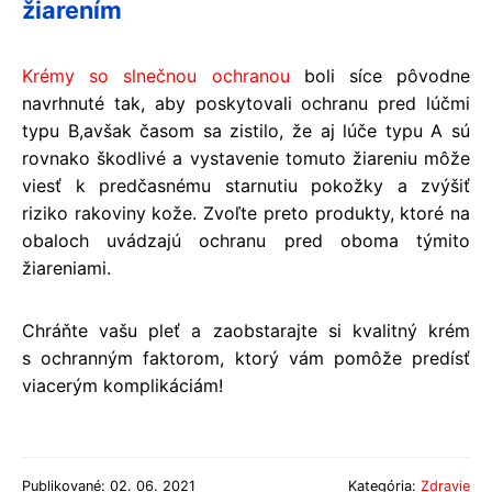
žiarením
Krémy so slnečnou ochranou
boli síce pôvodne
navrhnuté tak, aby poskytovali ochranu pred lúčmi
typu B,avšak časom sa zistilo, že aj lúče typu A sú
rovnako škodlivé a vystavenie tomuto žiareniu môže
viesť k predčasnému starnutiu pokožky a zvýšiť
riziko rakoviny kože. Zvoľte preto produkty, ktoré na
obaloch uvádzajú ochranu pred oboma týmito
žiareniami.
Chráňte vašu pleť a zaobstarajte si kvalitný krém
s ochranným faktorom, ktorý vám pomôže predísť
viacerým komplikáciám!
Publikované: 02. 06. 2021
Kategória:
Zdravie