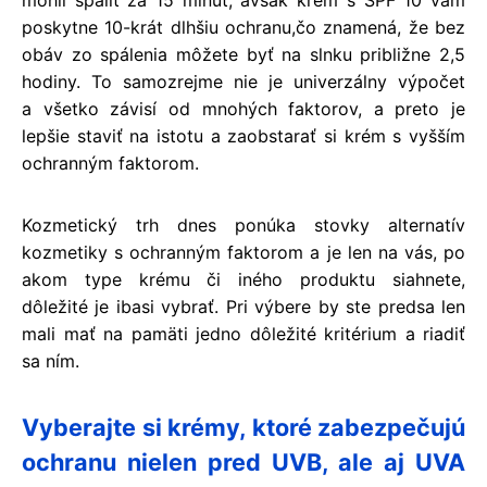
mohli spáliť za 15 minút, avšak krém s SPF 10 vám
poskytne 10-krát dlhšiu ochranu,čo znamená, že bez
obáv zo spálenia môžete byť na slnku približne 2,5
hodiny. To samozrejme nie je univerzálny výpočet
a všetko závisí od mnohých faktorov, a preto je
lepšie staviť na istotu a zaobstarať si krém s vyšším
ochranným faktorom.
Kozmetický trh dnes ponúka stovky alternatív
kozmetiky s ochranným faktorom a je len na vás, po
akom type krému či iného produktu siahnete,
dôležité je ibasi vybrať. Pri výbere by ste predsa len
mali mať na pamäti jedno dôležité kritérium a riadiť
sa ním.
Vyberajte si krémy, ktoré zabezpečujú
ochranu nielen pred UVB, ale aj UVA