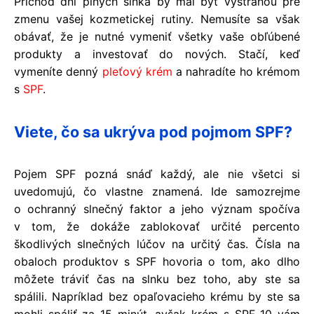
Príchod dní plných slnka by mal byť výstrahou pre
zmenu vašej kozmetickej rutiny. Nemusíte sa však
obávať, že je nutné vymeniť všetky vaše obľúbené
produkty a investovať do nových. Stačí, keď
vymeníte denný
pleťový krém
a nahradíte ho krémom
s
SPF
.
Viete, čo sa ukrýva pod pojmom SPF?
Pojem SPF pozná snáď každý, ale nie všetci si
uvedomujú, čo vlastne znamená. Ide samozrejme
o ochranný slnečný faktor a jeho význam spočíva
v tom, že dokáže zablokovať určité percento
škodlivých slnečných lúčov na určitý čas. Čísla na
obaloch produktov s SPF hovoria o tom, ako dlho
môžete tráviť čas na slnku bez toho, aby ste sa
spálili. Napríklad bez opaľovacieho krému by ste sa