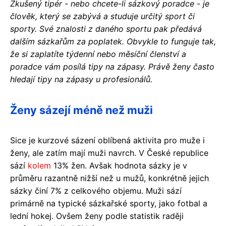
Zkušený tipér - nebo chcete-li sázkový poradce - je
člověk, který se zabývá a studuje určitý sport či
sporty. Své znalosti z daného sportu pak předává
dalším sázkařům za poplatek. Obvykle to funguje tak,
že si zaplatíte týdenní nebo měsíční členství a
poradce vám posílá tipy na zápasy. Právě ženy často
hledají tipy na zápasy u profesionálů.
Ženy sázejí méně než muži
Sice je kurzové sázení oblíbená aktivita pro muže i
ženy, ale zatím mají muži navrch. V České republice
sází
kolem
13% žen. Avšak hodnota sázky je v
průměru razantně nižší než u mužů, konkrétně jejich
sázky činí 7% z celkového objemu. Muži sází
primárně na typické sázkařské sporty, jako fotbal a
lední hokej. Ovšem ženy podle statistik raději