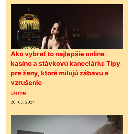
Ako vybrať to najlepšie online
kasíno a stávkovú kanceláriu: Tipy
pre ženy, ktoré milujú zábavu a
vzrušenie
Lifestyle
26. 08. 2024