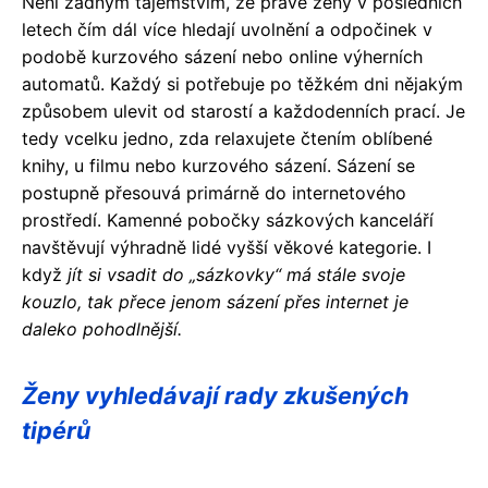
Není žádným tajemstvím, že právě ženy v posledních
letech čím dál více hledají uvolnění a odpočinek v
podobě kurzového sázení nebo online výherních
automatů. Každý si potřebuje po těžkém dni nějakým
způsobem ulevit od starostí a každodenních prací. Je
tedy vcelku jedno, zda relaxujete čtením oblíbené
knihy, u filmu nebo kurzového sázení. Sázení se
postupně přesouvá primárně do internetového
prostředí. Kamenné pobočky sázkových kanceláří
navštěvují výhradně lidé vyšší věkové kategorie. I
když
jít si vsadit do „sázkovky“ má stále svoje
kouzlo, tak přece jenom sázení přes internet je
daleko pohodlnější.
Ženy vyhledávají rady zkušených
tipérů