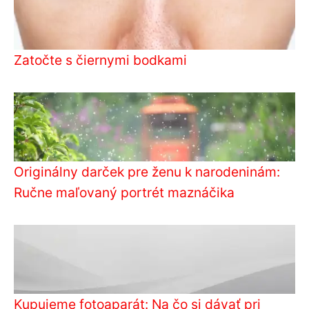
Zatočte s čiernymi bodkami
Originálny darček pre ženu k narodeninám:
Ručne maľovaný portrét maznáčika
Kupujeme fotoaparát: Na čo si dávať pri