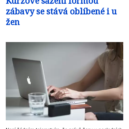
Kurzové sázení formou
zábavy se stává oblíbené i u
žen