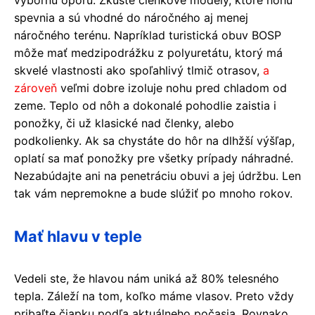
spevnia a sú vhodné do náročného aj menej
náročného terénu. Napríklad turistická obuv BOSP
môže mať medzipodrážku z polyuretátu, ktorý má
skvelé vlastnosti ako spoľahlivý tlmič otrasov,
a
zároveň
veľmi dobre izoluje nohu pred chladom od
zeme. Teplo od nôh a dokonalé pohodlie zaistia i
ponožky, či už klasické nad členky, alebo
podkolienky. Ak sa chystáte do hôr na dlhžší výšľap,
oplatí sa mať ponožky pre všetky prípady náhradné.
Nezabúdajte ani na penetráciu obuvi a jej údržbu. Len
tak vám nepremokne a bude slúžiť po mnoho rokov.
Mať hlavu v teple
Vedeli ste, že hlavou nám uniká až 80% telesného
tepla. Záleží na tom, koľko máme vlasov. Preto vždy
pribaľte čiapku podľa aktuálneho počasia. Rovnako