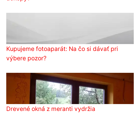
Kupujeme fotoaparát: Na čo si dávať pri
výbere pozor?
Drevené okná z meranti vydržia