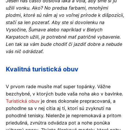
Jeseň nás často doslova láka a volá, aby sme si ju
užili vonku. Ako? No predsa farbami, mnohými
plodmi, ktoré sú nám aj vo voľnej prírode k dišpozícii,
stačí sa len pozerať. Aby ste si dovolenku na
Vysočine, Šumave alebo napríklad v Bielych
Karpatoch užili, je potrebné mať patričné ​​vybavenie.
Len tak sa vám bude chodiť či jazdiť dobre a nebude
vás nič odrádzať.
Kvalitná turistická obuv
V prvom rade musíte mať super topánky. Vážne
bezchybné, v ktorých bude vaša noha ako v bavlnke.
Turistická obuv
je dnes dokonale prepracovaná, a
pohodlne sa v nej cítia aj tí, ktorí sú zvyknutí na
pohodlné tenisky. Nielenže je nepremokavá a pritom
priedušná, zvnútra odvádza pot a nohe ponúka
výbornú oporu. Zkúste členkové modely, ktoré nohu