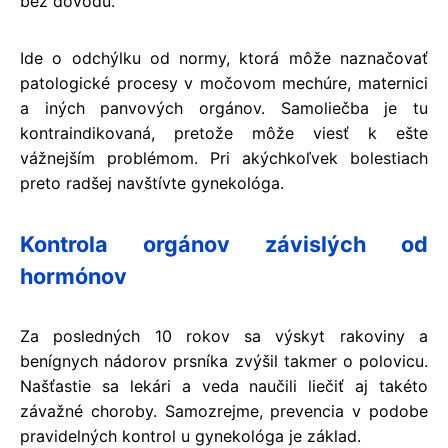
bez dôvodu.
Ide o odchýlku od normy, ktorá môže naznačovať
patologické procesy v močovom mechúre, maternici
a iných panvových orgánov. Samoliečba je tu
kontraindikovaná, pretože môže viesť k ešte
vážnejším problémom. Pri akýchkoľvek bolestiach
preto radšej navštívte gynekológa.
Kontrola orgánov závislých od
hormónov
Za posledných 10 rokov sa výskyt rakoviny a
benígnych nádorov prsníka zvýšil takmer o polovicu.
Našťastie sa lekári a veda naučili liečiť aj takéto
závažné choroby. Samozrejme, prevencia v podobe
pravidelných kontrol u gynekológa je základ.