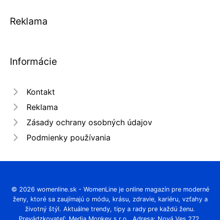
Reklama
Informácie
Kontakt
Reklama
Zásady ochrany osobných údajov
Podmienky používania
© 2026 womenline.sk - WomenLine je online magazín pre moderné
ženy, ktoré sa zaujímajú o módu, krásu, zdravie, kariéru, vzťahy a
životný štýl. Aktuálne trendy, tipy a rady pre každú ženu.
Prevádzkovateľ: Media Monkey s.r.o., Adresa: Nová Ves 272,