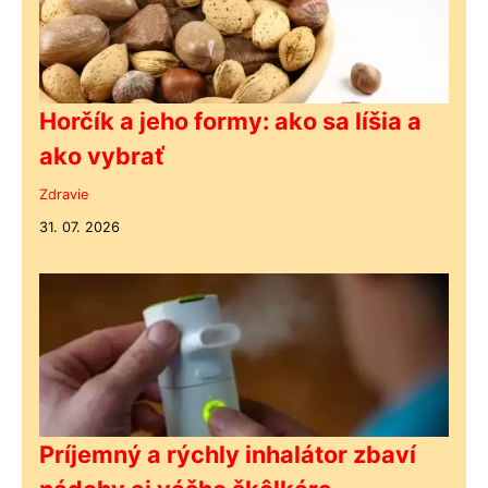
Horčík a jeho formy: ako sa líšia a
ako vybrať
Zdravie
31. 07. 2026
Príjemný a rýchly inhalátor zbaví