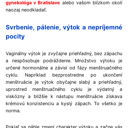
gynekológa v Bratislave
alebo vašom blízkom okolí
naozaj neodkladať.
Svrbenie, pálenie, výtok a nepríjemné
pocity
Vaginálny výtok je zvyčajne priehľadný, bez zápachu
a nespôsobuje podráždenie. Množstvo výtoku je
určené hormonálne a závisí od fázy menštruačného
cyklu. Napríklad bezprostredne po ukončení
menštruácie je výtok obyčajne slabý a priehľadný,
uprostred menštruačného cyklu je výdatný a
viskózny a bližšie k nástupu menštruácie získava
krémovú konzistenciu a kyslý zápach. To všetko je
norma.
Pokiaľ sa náhle zmení charakter výtoku a začne vás