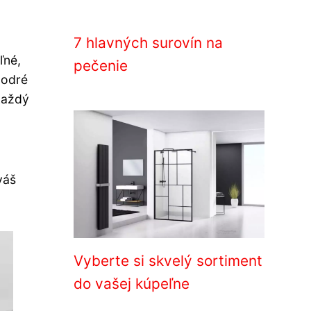
7 hlavných surovín na
ľné,
pečenie
modré
každý
váš
Vyberte si skvelý sortiment
do vašej kúpeľne