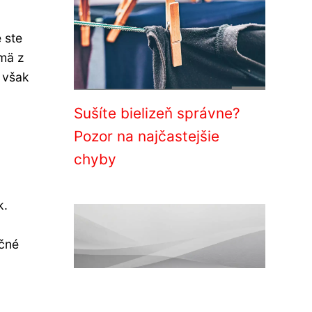
 ste
jmä z
 však
Sušíte bielizeň správne?
Pozor na najčastejšie
chyby
k.
ačné