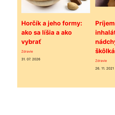
Horčík a jeho formy:
Príjem
ako sa líšia a ako
inhalá
vybrať
nádchy
škôlká
Zdravie
31. 07. 2026
Zdravie
26. 11. 2021