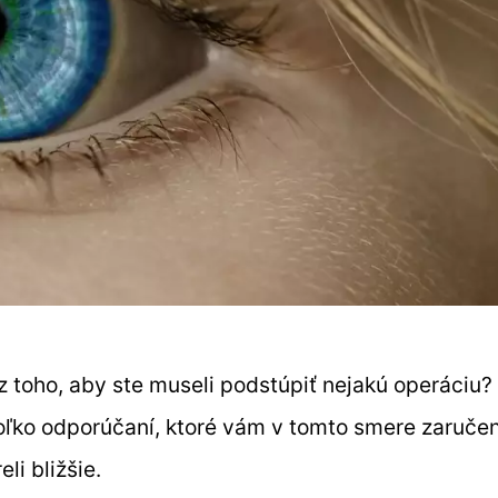
z toho, aby ste museli podstúpiť nejakú operáciu?
ľko odporúčaní, ktoré vám v tomto smere zaruče
li bližšie.