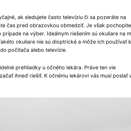
čajné, ak sledujete často televíziu či sa pozeráte na
y ste čas pred obrazovkou obmedziť. Je však pochopite
 prípade na výber. Ideálnym riešením sú okuliare na 
akéto okuliare nie sú dioptrické a môže ich používať 
do počítača alebo televízie.
delné prehliadky u očného lekára. Práve ten vie
čať ihneď riešiť. K očnému lekárovi vás musí poslať 