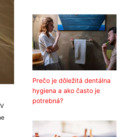
Prečo je dôležitá dentálna
hygiena a ako často je
potrebná?
 V
ne