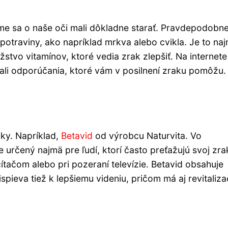
sme sa o naše oči mali dôkladne starať. Pravdepodobne
otraviny, ako napríklad mrkva alebo cvikla. Je to na
tvo vitamínov, ktoré vedia zrak zlepšiť. Na internete
rali odporúčania, ktoré vám v posilnení zraku pomôžu.
nky. Napríklad,
Betavid
od výrobcu Naturvita. Vo
e určený najmä pre ľudí, ktorí často preťažujú svoj zra
tačom alebo pri pozeraní televízie. Betavid obsahuje
ispieva tiež k lepšiemu videniu, pričom má aj revitaliz