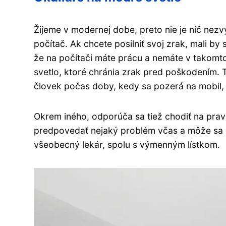
Žijeme v modernej dobe, preto nie je nič nezvy
počítač. Ak chcete posilniť svoj zrak, mali b
že na počítači máte prácu a nemáte v takomto
svetlo, ktoré chránia zrak pred poškodením. T
človek počas doby, kedy sa pozerá na mobil, 
Okrem iného, odporúča sa tiež chodiť na pravi
predpovedať nejaký problém včas a môže sa za
všeobecný lekár, spolu s výmenným lístkom.