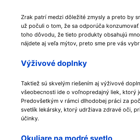
Zrak patrí medzi dôležité zmysly a preto by 
už počuli o tom, že sa odporúča konzumovať p
toho dôvodu, že tieto produkty obsahujú množs
nájdete aj veľa mýtov, preto sme pre vás vyb
Výživové doplnky
Taktiež sú skvelým riešením aj výživové dopl
všeobecnosti ide o voľnopredajný liek, ktorý j
Predovšetkým v rámci dlhodobej práci za počí
svetlík lekársky, ktorý udržiava zdravé oči, pr
účinky.
Okuliare na modré svetlo