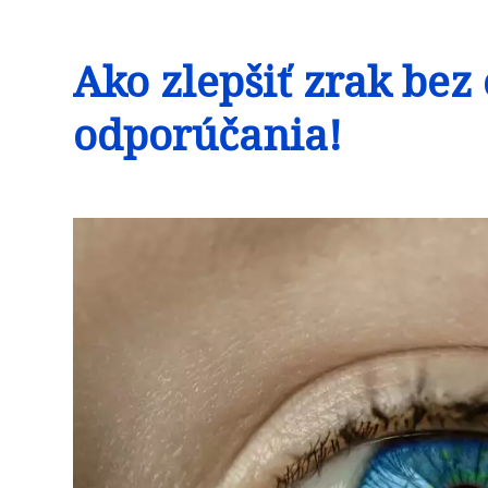
Ako zlepšiť zrak bez
odporúčania!