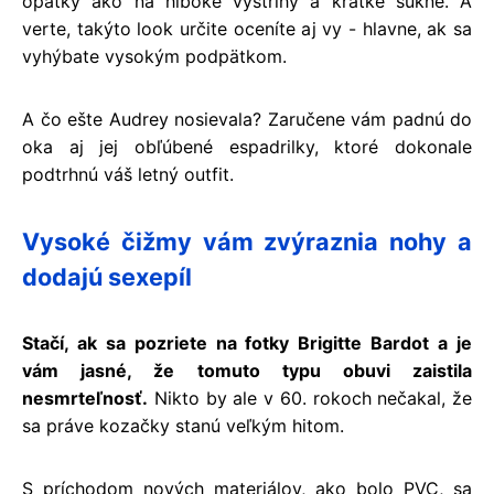
opätky ako na hlboké výstrihy a krátke sukne. A
verte, takýto look určite oceníte aj vy - hlavne, ak sa
vyhýbate vysokým podpätkom.
A čo ešte Audrey nosievala? Zaručene vám padnú do
oka aj jej obľúbené espadrilky, ktoré dokonale
podtrhnú váš letný outfit.
Vysoké čižmy vám zvýraznia nohy a
dodajú sexepíl
Stačí, ak sa pozriete na fotky Brigitte Bardot a je
vám jasné, že tomuto typu obuvi zaistila
nesmrteľnosť.
Nikto by ale v 60. rokoch nečakal, že
sa práve kozačky stanú veľkým hitom.
S príchodom nových materiálov, ako bolo PVC, sa