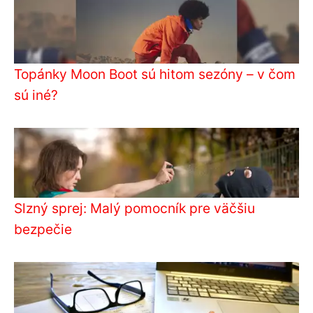
Topánky Moon Boot sú hitom sezóny – v čom
sú iné?
Slzný sprej: Malý pomocník pre väčšiu
bezpečie