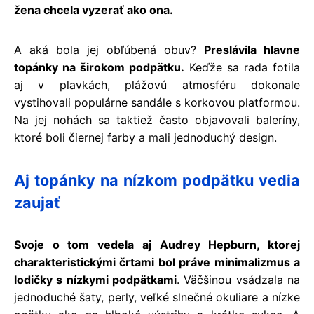
žena chcela vyzerať ako ona.
A aká bola jej obľúbená obuv?
Preslávila hlavne
topánky na širokom podpätku.
Keďže sa rada fotila
aj v plavkách, plážovú atmosféru dokonale
vystihovali populárne sandále s korkovou platformou.
Na jej nohách sa taktiež často objavovali baleríny,
ktoré boli čiernej farby a mali jednoduchý design.
Aj topánky na nízkom podpätku vedia
zaujať
Svoje o tom vedela aj Audrey Hepburn, ktorej
charakteristickými črtami bol práve minimalizmus a
lodičky s nízkymi podpätkami
. Väčšinou vsádzala na
jednoduché šaty, perly, veľké slnečné okuliare a nízke