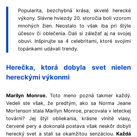
Popularita, bezchybná krása, skvelé herecké
výkony. Slávne hviezdy 20. storočia boli vzorom
mnohých žien. Neostalo to však iba pri štýle
účesov či oblečenia. Dali si záležať aj na svojej
obuvi. Inšpirujte sa 4 celebritami, ktoré svojimi
topánkami udávali trendy.
Herečka, ktorá dobyla svet nielen
hereckými výkonmi
Marilyn Monroe.
Toto meno pozná takmer každý.
Vedeli ste však, že predtým, ako sa Norma Jeane
Mortenson stala Marilyn Monroe, pracovala v leteckej
továrni? Jej štýl obliekania, krásne vlnité vlasy,
červené pery a dokonalá postava však neskôr dobyli
herecký svet a stali sa okamžitou senzáciou.
Každá