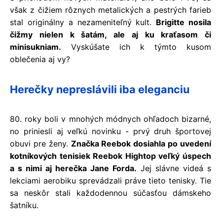
však z čižiem rôznych metalických a pestrých farieb
stal originálny a nezameniteľný kult.
Brigitte nosila
čižmy nielen k šatám, ale aj ku kraťasom či
minisukniam.
Vyskúšate ich k týmto kusom
oblečenia aj vy?
Herečky nepreslávili iba eleganciu
80. roky boli v mnohých módnych ohľadoch bizarné,
no priniesli aj veľkú novinku - prvý druh športovej
obuvi pre ženy.
Značka Reebok dosiahla po uvedení
kotníkových tenisiek Reebok Hightop veľký úspech
a s nimi aj herečka Jane Forda.
Jej slávne videá s
lekciami aerobiku sprevádzali práve tieto tenisky. Tie
sa neskôr stali každodennou súčasťou dámskeho
šatníku.