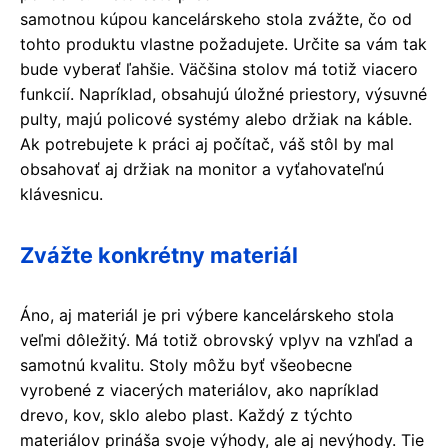
samotnou
kúpou
kancelárskeho stola zvážte, čo od
tohto produktu vlastne požadujete. Určite sa vám tak
bude vyberať ľahšie. Väčšina stolov má totiž viacero
funkcií. Napríklad, obsahujú úložné priestory, výsuvné
pulty, majú policové systémy alebo držiak na káble.
Ak potrebujete k práci aj počítač, váš stôl by mal
obsahovať aj držiak na monitor a vyťahovateľnú
klávesnicu.
Zvážte konkrétny materiál
Áno, aj materiál je pri výbere kancelárskeho stola
veľmi dôležitý. Má totiž obrovský vplyv na vzhľad a
samotnú kvalitu. Stoly môžu byť všeobecne
vyrobené
z viacerých materiálov
, ako napríklad
drevo, kov, sklo alebo plast. Každý z týchto
materiálov prináša svoje výhody, ale aj nevýhody. Tie