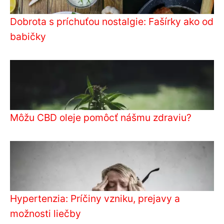
Dobrota s príchuťou nostalgie: Fašírky ako od
babičky
Môžu CBD oleje pomôcť nášmu zdraviu?
Hypertenzia: Príčiny vzniku, prejavy a
možnosti liečby