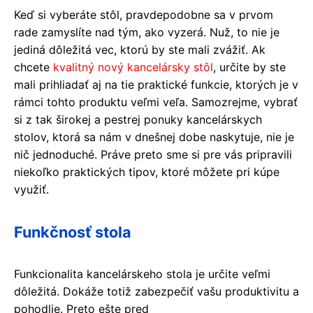
Keď si vyberáte stôl, pravdepodobne sa v prvom
rade zamyslíte nad tým, ako vyzerá. Nuž, to nie je
jediná dôležitá vec, ktorú by ste mali zvážiť. Ak
chcete
kvalitný nový kancelársky stôl
, určite by ste
mali prihliadať aj na tie praktické funkcie, ktorých je v
rámci tohto produktu veľmi veľa. Samozrejme, vybrať
si z tak širokej a pestrej ponuky kancelárskych
stolov, ktorá sa nám v dnešnej dobe naskytuje, nie je
nič jednoduché. Práve preto sme si pre vás pripravili
niekoľko praktických tipov, ktoré môžete pri kúpe
využiť.
Funkčnosť stola
Funkcionalita kancelárskeho stola je určite veľmi
dôležitá. Dokáže totiž zabezpečiť vašu produktivitu a
pohodlie. Preto ešte pred