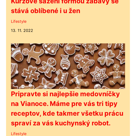
Kurzové sázení formou zábavy se
stává oblíbené i u žen
Lifestyle
13. 11. 2022
Pripravte si najlepšie medovníčky
na Vianoce. Máme pre vás tri tipy
receptov, kde takmer všetku prácu
spraví za vás kuchynský robot.
Lifestyle