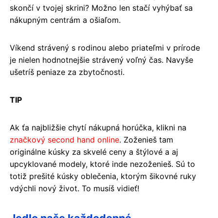
skončí v tvojej skrini? Možno len stačí vyhýbať sa
nákupným centrám a ošiaľom.
Víkend strávený s rodinou alebo priateľmi v prírode
je nielen hodnotnejšie strávený voľný čas. Navyše
ušetríš peniaze za zbytočnosti.
TIP
Ak ťa najbližšie chytí nákupná horúčka, klikni na
značkový second hand online
. Zoženieš tam
originálne kúsky za skvelé ceny a štýlové a aj
upcyklované modely, ktoré inde nezoženieš. Sú to
totiž prešité kúsky oblečenia, ktorým šikovné ruky
vdýchli nový život. To musíš vidieť!
Jedlo naše každodenné