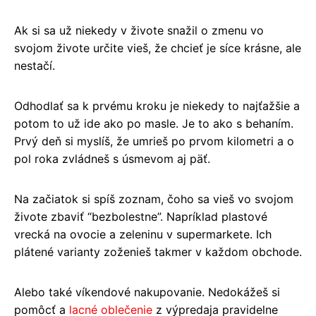
Ak si sa už niekedy v živote snažil o zmenu vo
svojom živote určite vieš, že chcieť je síce krásne, ale
nestačí.
Odhodlať sa k prvému kroku je niekedy to najťažšie a
potom to už ide ako po masle. Je to ako s behaním.
Prvý deň si myslíš, že umrieš po prvom kilometri a o
pol roka zvládneš s úsmevom aj päť.
Na začiatok si spíš zoznam, čoho sa vieš vo svojom
živote zbaviť “bezbolestne”. Napríklad plastové
vrecká na ovocie a zeleninu v supermarkete. Ich
plátené varianty zoženieš takmer v každom obchode.
Alebo také víkendové nakupovanie. Nedokážeš si
pomôcť a
lacné oblečenie
z výpredaja pravidelne