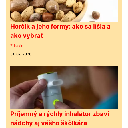
Horčík a jeho formy: ako sa líšia a
ako vybrať
Zdravie
31. 07. 2026
Príjemný a rýchly inhalátor zbaví
nádchy aj vášho škôlkára