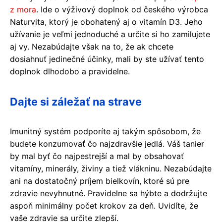
z mora
. Ide o výživový doplnok od českého výrobca
Naturvita, ktorý je obohatený aj o vitamín D3. Jeho
užívanie je veľmi jednoduché a určite si ho zamilujete
aj vy. Nezabúdajte však na to, že ak chcete
dosiahnuť jedinečné účinky, mali by ste užívať tento
doplnok dlhodobo a pravidelne.
Dajte si záležať na strave
Imunitný systém podporíte aj takým spôsobom, že
budete konzumovať čo najzdravšie jedlá. Váš tanier
by mal byť čo najpestrejší a mal by obsahovať
vitamíny, minerály, živiny a tiež vlákninu. Nezabúdajte
ani na dostatočný príjem bielkovín, ktoré sú pre
zdravie nevyhnutné. Pravidelne sa hýbte a dodržujte
aspoň minimálny počet krokov za deň. Uvidíte, že
vaše zdravie sa určite zlepší.