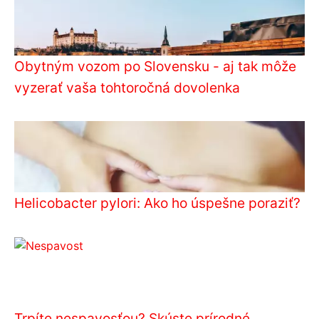
Obytným vozom po Slovensku - aj tak môže
vyzerať vaša tohtoročná dovolenka
Helicobacter pylori: Ako ho úspešne poraziť?
Trpíte nespavosťou? Skúste prírodné