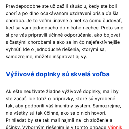
Pravdepodobne ste už zažili situáciu, kedy ste boli
chorí a po dlho očakávanom uzdravení prišla ďalšia
choroba. Je to veľmi únavné a niet sa čomu čudovať,
keď sa vám jednoducho do ničoho nechce. Preto sme
si pre vás pripravili účinné odporúčania, ako bojovať
s častými chorobami a ako sa im čo najefektívnejšie
vyhnúť. Ide o jednoduché riešenia, ktorými sa,
samozrejme, môžete inšpirovať aj vy.
Výživové doplnky sú skvelá voľba
Ak ešte neužívate žiadne výživové doplnky, mali by
ste začať. Ide totiž o prípravky, ktoré sú vyrobené
tak, aby podporili váš imunitný systém. Samozrejme,
nie všetky sú tak účinné, ako sa o nich hovorí.
Prihliadať by ste tak mali najmä na ich zloženie a
účinky. Výborným riešením je v tomto prípade
Vápnik