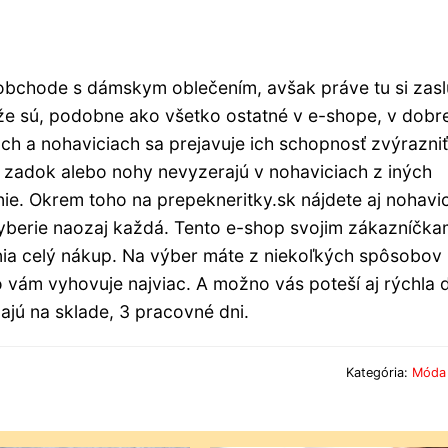
obchode s dámskym oblečením, avšak práve tu si zasl
že sú, podobne ako všetko ostatné v e-shope, v dobre
ach a nohaviciach sa prejavuje ich schopnosť zvýrazniť
 zadok alebo nohy nevyzerajú v nohaviciach z iných
ie. Okrem toho na prepekneritky.sk nájdete aj nohavi
 vyberie naozaj každá. Tento e-shop svojim zákazníčk
mnia celý nákup. Na výber máte z niekoľkých spôsobov
čo vám vyhovuje najviac. A možno vás poteší aj rýchla
majú na sklade, 3 pracovné dni.
Kategória:
Móda 