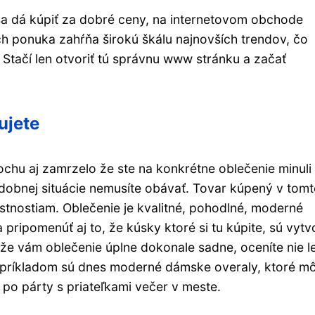
 sa dá kúpiť za dobré ceny, na internetovom obchode
ch ponuka zahŕňa širokú škálu najnovších trendov, čo
. Stačí len otvoriť tú správnu www stránku a začať
ujete
ochu aj zamrzelo že ste na konkrétne oblečenie minuli
dobnej situácie nemusíte obávať. Tovar kúpený v tom
stnostiam. Oblečenie je kvalitné, pohodlné, moderné
 pripomenúť aj to, že kúsky ktoré si tu kúpite, sú vyt
, že vám oblečenie úplne dokonale sadne, oceníte nie l
ým príkladom sú dnes moderné dámske overaly, ktoré m
ž po párty s priateľkami večer v meste.