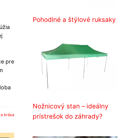
Pohodlné a štýlové ruksaky
úžia
j
ce pre
am
 doba
Nožnicový stan – ideálny
prístrešok do záhrady?
a krása