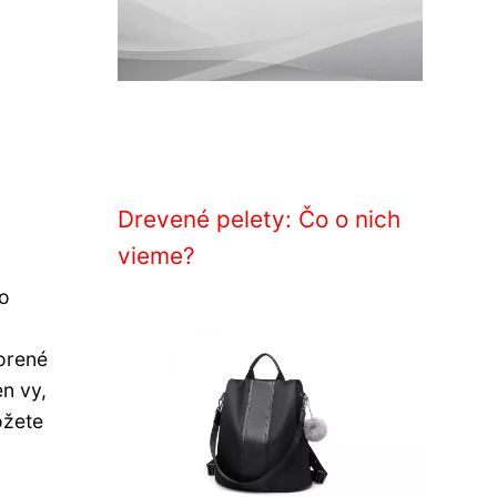
Drevené pelety: Čo o nich
vieme?
to
vorené
en vy,
ôžete