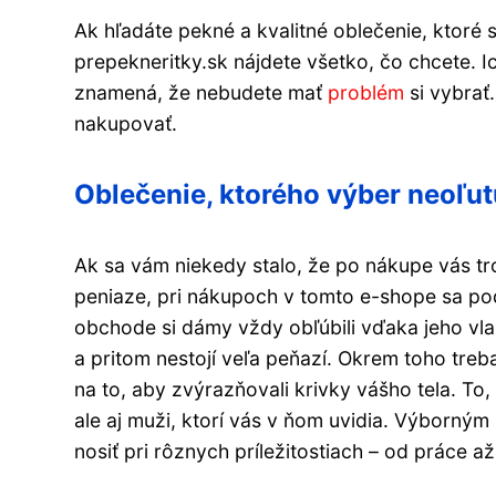
Ak hľadáte pekné a kvalitné oblečenie, ktoré
prepekneritky.sk nájdete všetko, čo chcete. I
znamená, že nebudete mať
problém
si vybrať
nakupovať.
Oblečenie, ktorého výber neoľut
Ak sa vám niekedy stalo, že po nákupe vás tr
peniaze, pri nákupoch v tomto e-shope sa po
obchode si dámy vždy obľúbili vďaka jeho vla
a pritom nestojí veľa peňazí. Okrem toho treba
na to, aby zvýrazňovali krivky vášho tela. To
ale aj muži, ktorí vás v ňom uvidia. Výborn
nosiť pri rôznych príležitostiach – od práce a