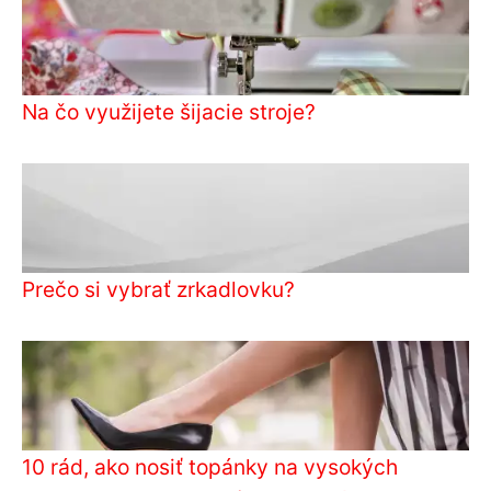
Na čo využijete šijacie stroje?
Prečo si vybrať zrkadlovku?
10 rád, ako nosiť topánky na vysokých