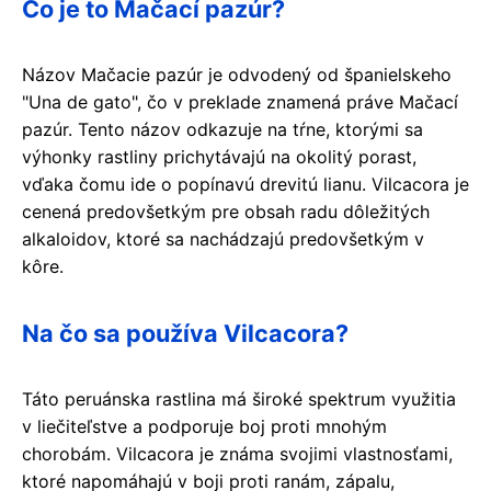
Čo je to Mačací pazúr?
Názov Mačacie pazúr je odvodený od španielskeho
"Una de gato", čo v preklade znamená práve Mačací
pazúr. Tento názov odkazuje na tŕne, ktorými sa
výhonky rastliny prichytávajú na okolitý porast,
vďaka čomu ide o popínavú drevitú lianu. Vilcacora je
cenená predovšetkým pre obsah radu dôležitých
alkaloidov, ktoré sa nachádzajú predovšetkým v
kôre.
Na čo sa používa Vilcacora?
Táto peruánska rastlina má široké spektrum využitia
v liečiteľstve a podporuje boj proti mnohým
chorobám. Vilcacora je známa svojimi vlastnosťami,
ktoré napomáhajú v boji proti ranám, zápalu,