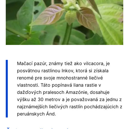
Mačací pazúr, známy tiež ako vilcacora, je
posvätnou rastlinou Inkov, ktorá si získala
renomé pre svoje mnohostranné liečivé
vlastnosti. Táto popínavá liana rastie v
dažďových pralesoch Amazónie, dosahuje
výšku až 30 metrov a je považovaná za jednu z
najznámejších liečivých rastlín pochádzajúcich z
peruánskych Ánd.