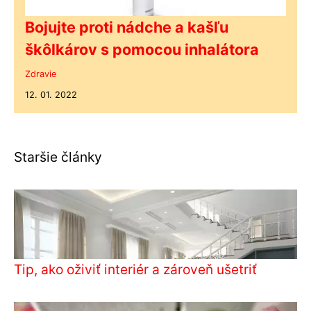
Bojujte proti nádche a kašľu
škôlkárov s pomocou inhalátora
Zdravie
12. 01. 2022
Staršie články
Tip, ako oživiť interiér a zároveň ušetriť